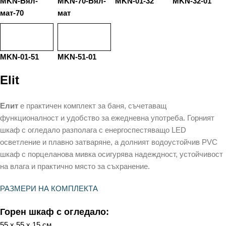
MKN-Бял-
MKN-70-Бял-
MKN-01-32
MKN-32-01
мат-70
мат
MKN-01-51
MKN-51-01
Elit
Елит
е практичен комплект за баня, съчетаващ
функционалност и удобство за ежедневна употреба. Горният
шкаф с огледало разполага с енергоспестяващо LED
осветление и плавно затваряне, а долният водоустойчив PVC
шкаф с порцеланова мивка осигурява надеждност, устойчивост
на влага и практично място за съхранение.
РАЗМЕРИ НА КОМПЛЕКТА
Горен шкаф с огледало:
55 х 55 х 15 см