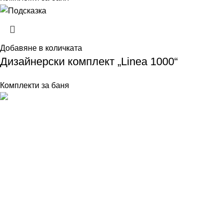
Добавяне в количката
Дизайнерски комплект „Linea 1000“
Комплекти за баня
Стил и комфорт за банята, създадени с внимание към
всеки детайл и ежедневното удобство.
МЕНЮ
Начало
Каталог
За нас
Категории