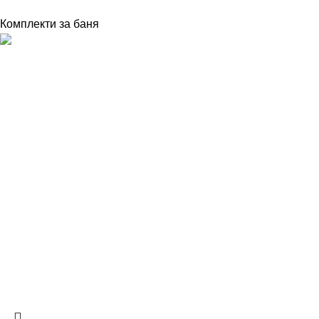
Комплекти за баня
Стил и комфорт за банята, създадени с внимание към
всеки детайл и ежедневното удобство.
МЕНЮ
Начало
Каталог
За нас
Категории
Шкафове за баня
Огледала за баня
Комплекти за баня
BELLUCCI | ВСИЧКИ ПРАВА ЗАПАЗЕНИ | 2026