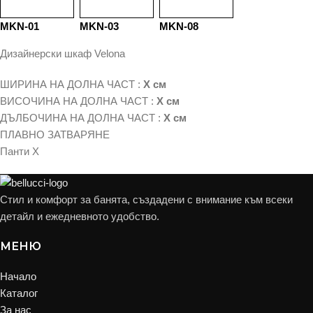
MKN-01
MKN-03
MKN-08
Дизайнерски шкаф Velona
ШИРИНА НА ДОЛНА ЧАСТ :
X см
ВИСОЧИНА НА ДОЛНА ЧАСТ :
X см
ДЪЛБОЧИНА НА ДОЛНА ЧАСТ :
X см
ПЛАВНО ЗАТВАРЯНЕ
Панти X
Стил и комфорт за банята, създадени с внимание към всеки
детайл и ежедневното удобство.
МЕНЮ
Начало
Каталог
За нас