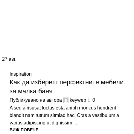
Блог
Начало
Блог
27
авг.
Inspiration
Как да избереш перфектните мебели
за малка баня
Публикувано на автора
keyweb
0
A sed a risusat luctus esta anibh rhoncus hendrerit
blandit nam rutrum sitmiad hac. Cras a vestibulum a
varius adipiscing ut dignissim ...
ВИЖ ПОВЕЧЕ