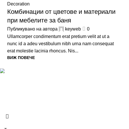
Decoration
Комбинации от цветове и материали
при мебелите за баня
Публикувано на автора
keyweb
0
Ullamcorper condimentum erat pretium velit at ut a
nunc id a adeu vestibulum nibh urna nam consequat
erat molestie lacinia rhoncus. Nis...
ВИЖ ПОВЕЧЕ
Стил и комфорт за банята, създадени с внимание към
всеки детайл и ежедневното удобство.
BELLUCCI | ВСИЧКИ ПРАВА ЗАПАЗЕНИ | 2026